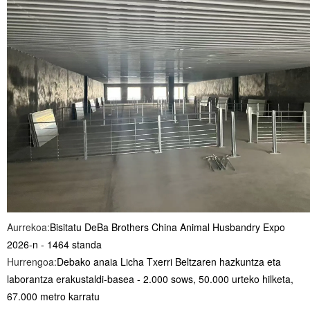
Aurrekoa:
Bisitatu DeBa Brothers China Animal Husbandry Expo
2026-n - 1464 standa
Hurrengoa:
Debako anaia Licha Txerri Beltzaren hazkuntza eta
laborantza erakustaldi-basea - 2.000 sows, 50.000 urteko hilketa,
67.000 metro karratu