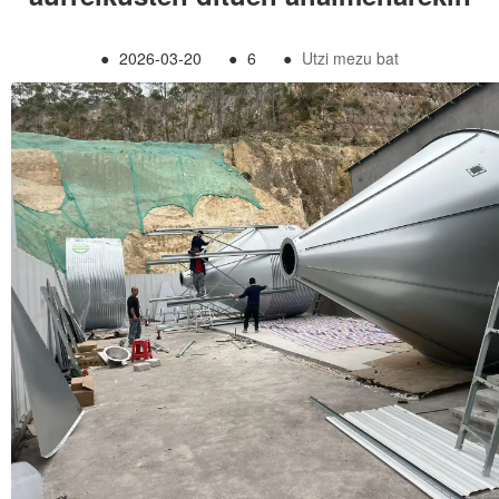
●
2026-03-20
●
6
●
Utzi mezu bat