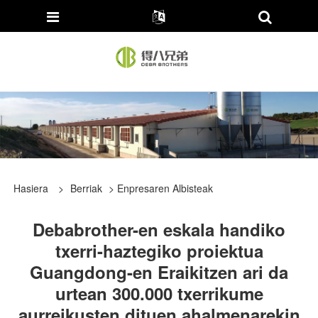
Hasiera
>
Berriak
>
Enpresaren Albisteak
Debabrother-en eskala handiko
txerri-haztegiko proiektua
Guangdong-en Eraikitzen ari da
urtean 300.000 txerrikume
aurreikusten dituen ahalmenarekin