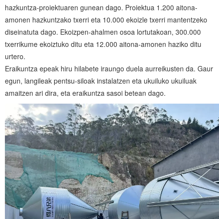
hazkuntza-proiektuaren gunean dago. Proiektua 1.200 aitona-
amonen hazkuntzako txerri eta 10.000 ekoizle txerri mantentzeko
diseinatuta dago. Ekoizpen-ahalmen osoa lortutakoan, 300.000
txerrikume ekoiztuko ditu eta 12.000 aitona-amonen haziko ditu
urtero.
Eraikuntza epeak hiru hilabete iraungo duela aurreikusten da. Gaur
egun, langileak pentsu-siloak instalatzen eta ukuiluko ukuiluak
amaitzen ari dira, eta eraikuntza sasoi betean dago.