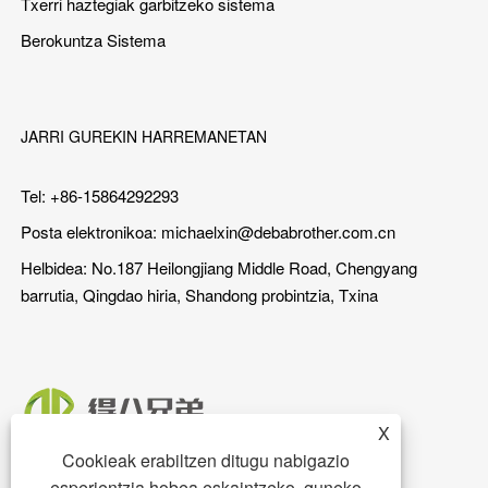
Txerri haztegiak garbitzeko sistema
Berokuntza Sistema
JARRI GUREKIN HARREMANETAN
Tel: +86-15864292293
Posta elektronikoa:
michaelxin@debabrother.com.cn
Helbidea: No.187 Heilongjiang Middle Road, Chengyang
barrutia, Qingdao hiria, Shandong probintzia, Txina
X
Cookieak erabiltzen ditugu nabigazio
esperientzia hobea eskaintzeko, guneko