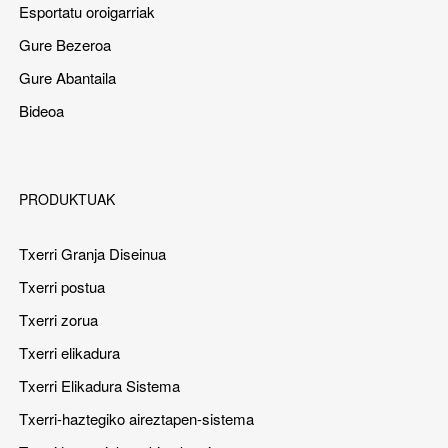
Esportatu oroigarriak
Gure Bezeroa
Gure Abantaila
Bideoa
PRODUKTUAK
Txerri Granja Diseinua
Txerri postua
Txerri zorua
Txerri elikadura
Txerri Elikadura Sistema
Txerri-haztegiko aireztapen-sistema