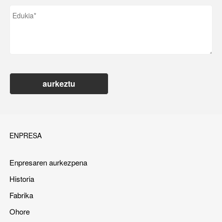
aurkeztu
ENPRESA
Enpresaren aurkezpena
Historia
Fabrika
Ohore