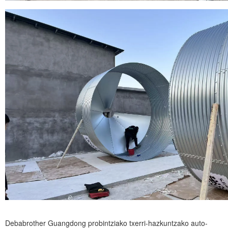
Debabrother Guangdong probintziako txerri-hazkuntzako auto-