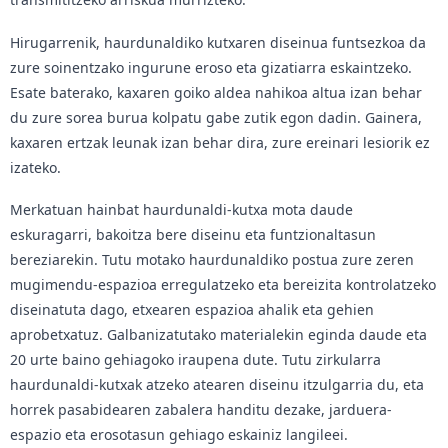
Hirugarrenik, haurdunaldiko kutxaren diseinua funtsezkoa da
zure soinentzako ingurune eroso eta gizatiarra eskaintzeko.
Esate baterako, kaxaren goiko aldea nahikoa altua izan behar
du zure sorea burua kolpatu gabe zutik egon dadin. Gainera,
kaxaren ertzak leunak izan behar dira, zure ereinari lesiorik ez
izateko.
Merkatuan hainbat haurdunaldi-kutxa mota daude
eskuragarri, bakoitza bere diseinu eta funtzionaltasun
bereziarekin. Tutu motako haurdunaldiko postua zure zeren
mugimendu-espazioa erregulatzeko eta bereizita kontrolatzeko
diseinatuta dago, etxearen espazioa ahalik eta gehien
aprobetxatuz. Galbanizatutako materialekin eginda daude eta
20 urte baino gehiagoko iraupena dute. Tutu zirkularra
haurdunaldi-kutxak atzeko atearen diseinu itzulgarria du, eta
horrek pasabidearen zabalera handitu dezake, jarduera-
espazio eta erosotasun gehiago eskainiz langileei.