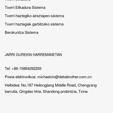
Txerri Elikadura Sistema
Txerri-haztegiko aireztapen-sistema
Txerri haztegiak garbitzeko sistema
Berokuntza Sistema
JARRI GUREKIN HARREMANETAN
Tel: +86-15864292293
Posta elektronikoa:
michaelxin@debabrother.com.cn
Helbidea: No.187 Heilongjiang Middle Road, Chengyang
barrutia, Qingdao hiria, Shandong probintzia, Txina