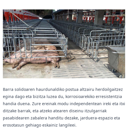
Barra solidoaren haurdunaldiko postua altzairu herdoilgaitzez
egina dago eta bizitza luzea du, korrosioarekiko erresistentzia
handia duena. Zure ereinak modu independentean ireki eta itxi
ditzake barrak, eta atzeko atearen diseinu itzulgarriak
pasabidearen zabalera handitu dezake, jarduera-espazio eta
erosotasun gehiago eskainiz langileei.