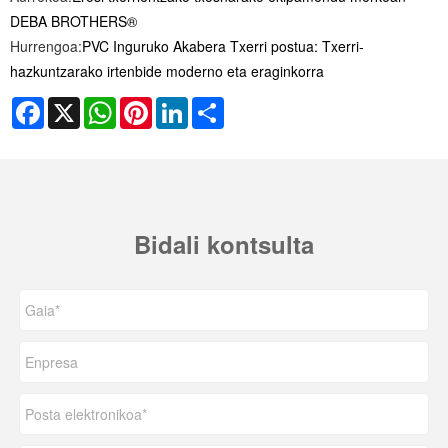
DEBA BROTHERS®
Hurrengoa:
PVC Inguruko Akabera Txerri postua: Txerri-
hazkuntzarako irtenbide moderno eta eraginkorra
Facebook
X
WhatsApp
Pinterest
LinkedIn
Share
Bidali kontsulta