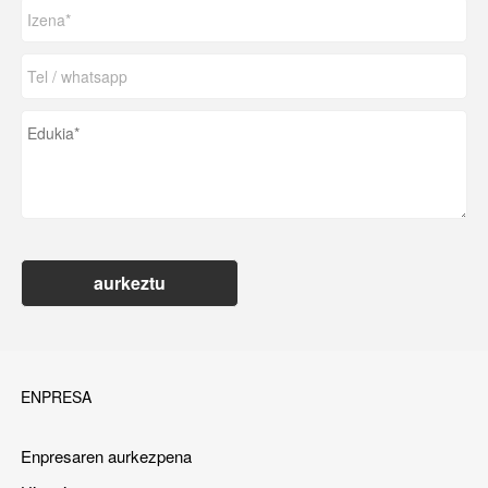
aurkeztu
ENPRESA
Enpresaren aurkezpena