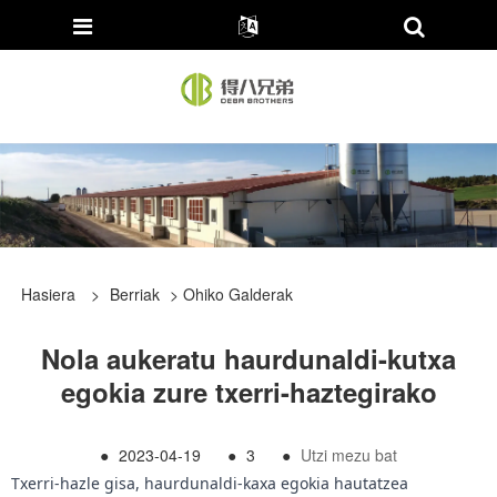
Hasiera
>
Berriak
>
Ohiko Galderak
Nola aukeratu haurdunaldi-kutxa
egokia zure txerri-haztegirako
●
2023-04-19
●
3
●
Utzi mezu bat
Txerri-hazle gisa, haurdunaldi-kaxa egokia hautatzea