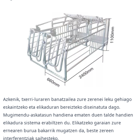
Azkenik, txerri-luraren banatzailea zure zerenei leku gehiago
eskaintzeko eta elikaduran bereizteko diseinatuta dago.
Mugimendu-askatasun handiena ematen duen talde handien
elikadura sistema erabiltzen du. Elikatzeko garaian zure
ernearen burua bakarrik mugatzen da, beste zereen
interferentziak saihesteko.