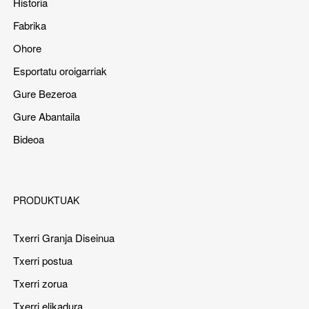
Historia
Fabrika
Ohore
Esportatu oroigarriak
Gure Bezeroa
Gure Abantaila
Bideoa
PRODUKTUAK
Txerri Granja Diseinua
Txerri postua
Txerri zorua
Txerri elikadura