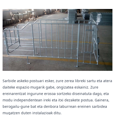
Sarbide askeko postuari esker, zure zerea libreki sartu eta atera
daiteke espazio mugarik gabe, ongizatea eskainiz. Zure
ereinarentzat ingurune erosoa sortzeko diseinatuta dago, eta
modu independentean ireki eta itxi dezakete postua. Gainera,
berogailu-gune bat eta denbora laburrean ereinen sarbidea
mugatzen duten instalazioak ditu.