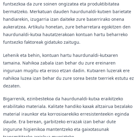
funtsezkoa da zure soinen ongizatea eta produktibitatea
bermatzeko. Merkatuan dauden haurdunaldi-kutxen barietate
handiarekin, izugarria izan daiteke zure baserrirako onena
aukeratzea. Artikulu honetan, zure beharretara egokitzen den
haurdunaldi-kutxa hautatzerakoan kontuan hartu beharreko
funtsezko faktoreak gidatuko zaitugu.
Lehenik eta behin, kontuan hartu haurdunaldi-kutxaren
tamaina. Nahikoa zabala izan behar du zure ereinaren
inguruan mugitu eta eroso etzan dadin. Kutxaren luzerak ere
nahikoa luzea izan behar du zure sorea beste txerriek estutu ez
dezaten.
Bigarrenik, ezinbestekoa da haurdunaldi-kutxa eraikitzeko
erabilitako materiala. Kalitate handiko kaxak altzairua bezalako
material iraunkor eta korrosioarekiko erresistenteekin eginda
daude. Era berean, garbitzeko errazak izan behar dute
ingurune higienikoa mantentzeko eta gaixotasunak
transmititzeko arriskua murrizteko.