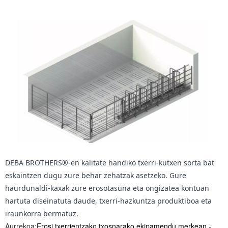
DEBA BROTHERS®-en kalitate handiko txerri-kutxen sorta bat
eskaintzen dugu zure behar zehatzak asetzeko. Gure
haurdunaldi-kaxak zure erosotasuna eta ongizatea kontuan
hartuta diseinatuta daude, txerri-hazkuntza produktiboa eta
iraunkorra bermatuz.
Aurrekoa:
Erosi txerrientzako txosnarako ekipamendu merkean -