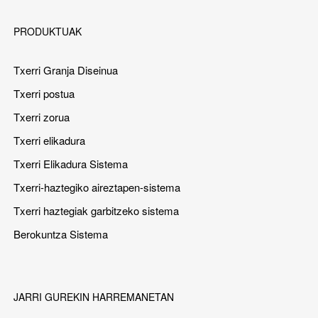
PRODUKTUAK
Txerri Granja Diseinua
Txerri postua
Txerri zorua
Txerri elikadura
Txerri Elikadura Sistema
Txerri-haztegiko aireztapen-sistema
Txerri haztegiak garbitzeko sistema
Berokuntza Sistema
JARRI GUREKIN HARREMANETAN