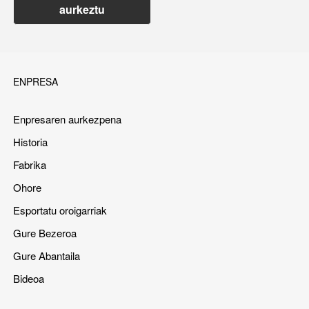
aurkeztu
ENPRESA
Enpresaren aurkezpena
Historia
Fabrika
Ohore
Esportatu oroigarriak
Gure Bezeroa
Gure Abantaila
Bideoa