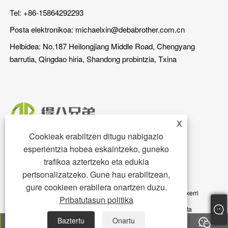
Tel: +86-15864292293
Posta elektronikoa:
michaelxin@debabrother.com.cn
Helbidea: No.187 Heilongjiang Middle Road, Chengyang
barrutia, Qingdao hiria, Shandong probintzia, Txina
X
Cookieak erabiltzen ditugu nabigazio
esperientzia hobea eskaintzeko, guneko
trafikoa aztertzeko eta edukia
pertsonalizatzeko. Gune hau erabiltzean,
gure cookieen erabilera onartzen duzu.
Copyright © 2023 Qingdao DEBA Brother Machinery Co.,Ltd. - Txerri
Pribatutasun politika
postua, txerri zorua, txerri-janaria - Eskubide guztiak erreserbatuta
Baztertu
Onartu