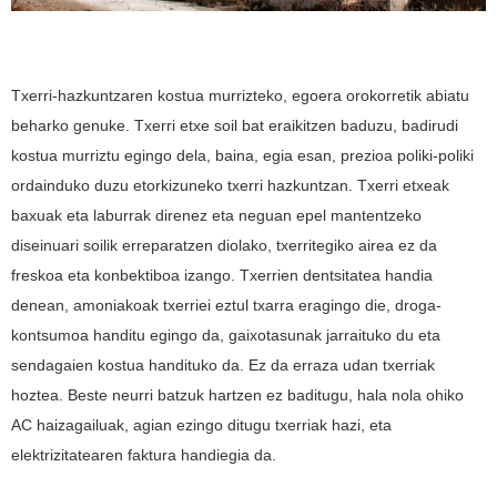
Txerri-hazkuntzaren kostua murrizteko, egoera orokorretik abiatu
beharko genuke. Txerri etxe soil bat eraikitzen baduzu, badirudi
kostua murriztu egingo dela, baina, egia esan, prezioa poliki-poliki
ordainduko duzu etorkizuneko txerri hazkuntzan. Txerri etxeak
baxuak eta laburrak direnez eta neguan epel mantentzeko
diseinuari soilik erreparatzen diolako, txerritegiko airea ez da
freskoa eta konbektiboa izango. Txerrien dentsitatea handia
denean, amoniakoak txerriei eztul txarra eragingo die, droga-
kontsumoa handitu egingo da, gaixotasunak jarraituko du eta
sendagaien kostua handituko da. Ez da erraza udan txerriak
hoztea. Beste neurri batzuk hartzen ez baditugu, hala nola ohiko
AC haizagailuak, agian ezingo ditugu txerriak hazi, eta
elektrizitatearen faktura handiegia da.