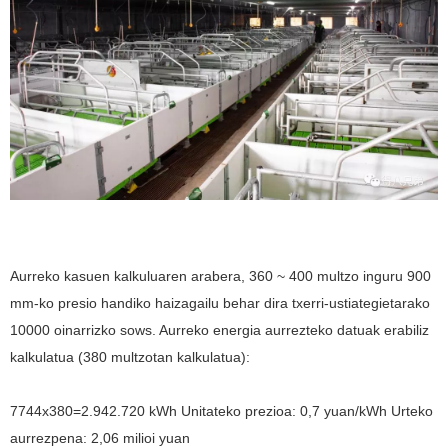
Aurreko kasuen kalkuluaren arabera, 360 ~ 400 multzo inguru 900
mm-ko presio handiko haizagailu behar dira txerri-ustiategietarako
10000 oinarrizko sows. Aurreko energia aurrezteko datuak erabiliz
kalkulatua (380 multzotan kalkulatua):
7744x380=2.942.720 kWh Unitateko prezioa: 0,7 yuan/kWh Urteko
aurrezpena: 2,06 milioi yuan