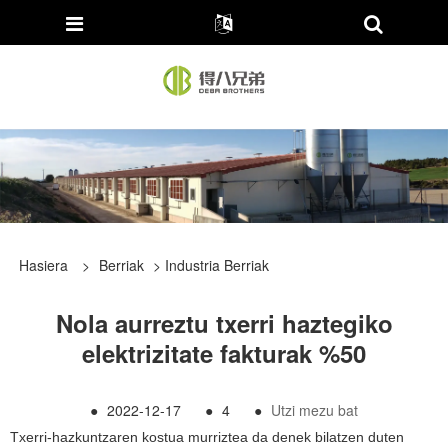
Hasiera
>
Berriak
>
Industria Berriak
Nola aurreztu txerri haztegiko
elektrizitate fakturak %50
●
2022-12-17
●
4
●
Utzi mezu bat
Txerri-hazkuntzaren kostua murriztea da denek bilatzen duten