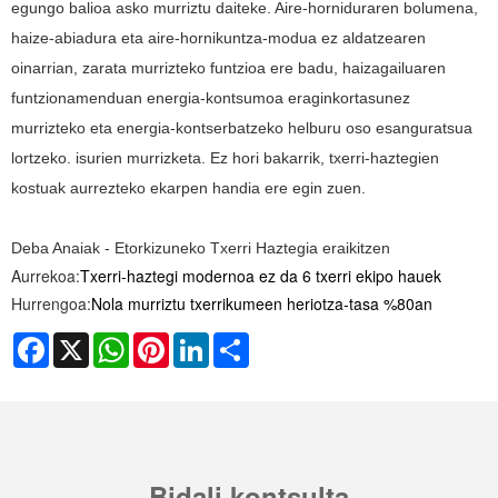
egungo balioa asko murriztu daiteke. Aire-horniduraren bolumena,
haize-abiadura eta aire-hornikuntza-modua ez aldatzearen
oinarrian, zarata murrizteko funtzioa ere badu, haizagailuaren
funtzionamenduan energia-kontsumoa eraginkortasunez
murrizteko eta energia-kontserbatzeko helburu oso esanguratsua
lortzeko. isurien murrizketa. Ez hori bakarrik, txerri-haztegien
kostuak aurrezteko ekarpen handia ere egin zuen.
Deba Anaiak - Etorkizuneko Txerri Haztegia eraikitzen
Aurrekoa:
Txerri-haztegi modernoa ez da 6 txerri ekipo hauek
Hurrengoa:
Nola murriztu txerrikumeen heriotza-tasa %80an
Facebook
X
WhatsApp
Pinterest
LinkedIn
Share
Bidali kontsulta