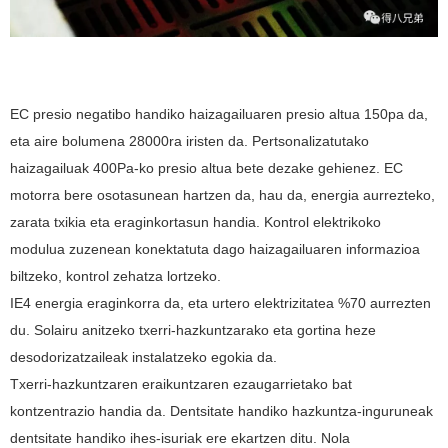
EC presio negatibo handiko haizagailuaren presio altua 150pa da,
eta aire bolumena 28000ra iristen da. Pertsonalizatutako
haizagailuak 400Pa-ko presio altua bete dezake gehienez. EC
motorra bere osotasunean hartzen da, hau da, energia aurrezteko,
zarata txikia eta eraginkortasun handia. Kontrol elektrikoko
modulua zuzenean konektatuta dago haizagailuaren informazioa
biltzeko, kontrol zehatza lortzeko.
IE4 energia eraginkorra da, eta urtero elektrizitatea %70 aurrezten
du. Solairu anitzeko txerri-hazkuntzarako eta gortina heze
desodorizatzaileak instalatzeko egokia da.
Txerri-hazkuntzaren eraikuntzaren ezaugarrietako bat
kontzentrazio handia da. Dentsitate handiko hazkuntza-inguruneak
dentsitate handiko ihes-isuriak ere ekartzen ditu. Nola