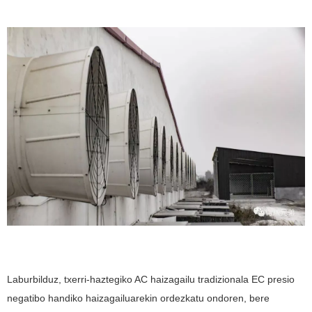
Laburbilduz, txerri-haztegiko AC haizagailu tradizionala EC presio
negatibo handiko haizagailuarekin ordezkatu ondoren, bere