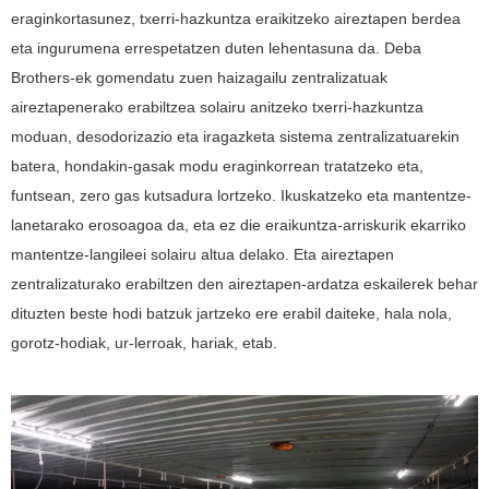
eraginkortasunez, txerri-hazkuntza eraikitzeko aireztapen berdea
eta ingurumena errespetatzen duten lehentasuna da. Deba
Brothers-ek gomendatu zuen haizagailu zentralizatuak
aireztapenerako erabiltzea solairu anitzeko txerri-hazkuntza
moduan, desodorizazio eta iragazketa sistema zentralizatuarekin
batera, hondakin-gasak modu eraginkorrean tratatzeko eta,
funtsean, zero gas kutsadura lortzeko. Ikuskatzeko eta mantentze-
lanetarako erosoagoa da, eta ez die eraikuntza-arriskurik ekarriko
mantentze-langileei solairu altua delako. Eta aireztapen
zentralizaturako erabiltzen den aireztapen-ardatza eskailerek behar
dituzten beste hodi batzuk jartzeko ere erabil daiteke, hala nola,
gorotz-hodiak, ur-lerroak, hariak, etab.