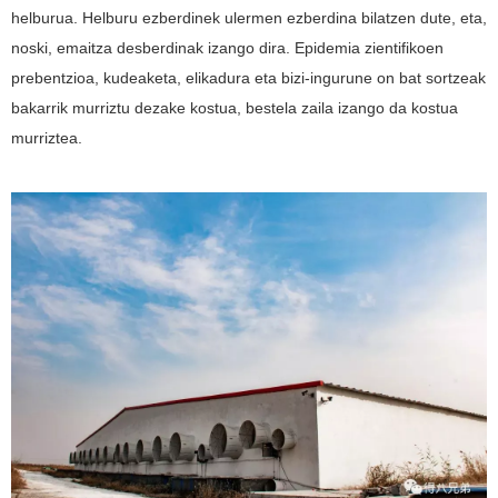
helburua. Helburu ezberdinek ulermen ezberdina bilatzen dute, eta,
noski, emaitza desberdinak izango dira. Epidemia zientifikoen
prebentzioa, kudeaketa, elikadura eta bizi-ingurune on bat sortzeak
bakarrik murriztu dezake kostua, bestela zaila izango da kostua
murriztea.