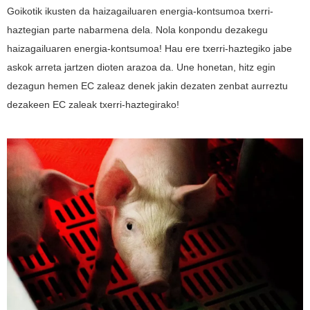
Goikotik ikusten da haizagailuaren energia-kontsumoa txerri-
haztegian parte nabarmena dela. Nola konpondu dezakegu
haizagailuaren energia-kontsumoa! Hau ere txerri-haztegiko jabe
askok arreta jartzen dioten arazoa da. Une honetan, hitz egin
dezagun hemen EC zaleaz denek jakin dezaten zenbat aurreztu
dezakeen EC zaleak txerri-haztegirako!